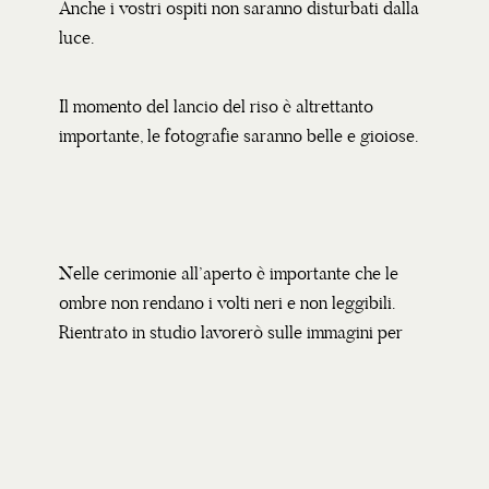
Anche i vostri ospiti non saranno disturbati dalla
luce.
Il momento del lancio del riso è altrettanto
importante, le fotografie saranno belle e gioiose.
Nelle cerimonie all’aperto è importante che le
ombre non rendano i volti neri e non leggibili.
Rientrato in studio lavorerò sulle immagini per
.dare loro il colore giusto, migliorare le parti in
ombra e quelle in luce, affinchè siano
perfettamente leggibili.
Nel blog è possibile vedere un esempio